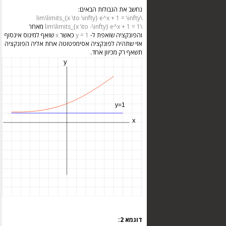
נחשב את הגבולות הבאים:
\lim\limits_{x \to \infty} e^x + 1 = \infty
\lim\limits_{x \to -\infty} e^x + 1 = 1
מאחר
והפונקציה שואפת ל-
y = 1
כאשר
x
שואף למינוס אינסוף
אזי שתהיה לפונקציה אסימפטוטה אחת אליה הפונקציה
תשאף רק מכיוון אחד.
דוגמא 2: