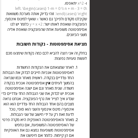
ו-
x^2
יתאפסו.
\left. \begin{cases} 1-m = 0 \\ n + m - 3 = 0
\end{cases} \right.
זוהי בדיוק אותה מערכת משוואות
שקיבלנו מקודם ולפיכך גם כאשר
x
שואף למינוס אינסוף,
הפונקציה שואפת לאותו ישר:
y = x +2
כלומר יש לנו
אסימפטוטה משופעת אחת שהפונקציה שואפת אליה
משני הכיוונים.
מציאת אסימפטוטות - נקודות חשובות
בחלק זה אני רוצה להביא לכם כמה נקודות שימנעו מכם
לעשות טעויות נפוצות:
לאחר שמצאתם את הנקודות החשודות
לאסימפטוטות אנכיות חייבים לבדוק את הגבולות
החד-צדדיים בנקודה. ראשית מאחר וכמו שנראה
בהמשך לעיתים
אין
אסימפטוטה אנכית בנקודה
חשודה. שנית מאחר וגם אם ישנה אסימפטוטה
אנכית יש לבדוק את שני הגבולות החד-צדדיים כדי
שנדע איך לצייר את גרף הפונקציה. אנחנו נראה
מצבים בהם אחד הגבולות החד-צדדיים הוא הוא
אינסוף / מינוס אינסוף והשני הוא סופי, נוכל
לדעת זאת רק על ידי חישוב של שני הגבולות.
מאחר והאסימפטוטה האופקית היא מקרה פרטי
של האסימפטוטה המשופעת, אם נחפש
אסימפטוטות משופעות נמצא גם את האופקיות
אם הן קיימות. כלומר אם חיפשנו את