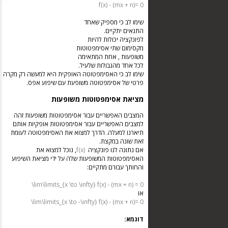
f(x) - (mx + n)= 0
שימו לב כי מספיק שאחד
התנאים יתקיים.
לפונקציה יכולות להיות
מקסימום שתי אסימפטוטות
משופעות , אחת המתאימה
לכל אחד מהגבולות שלעיל.
שימו לב כי האסימפטוטה האופקית היא למעשה רק מקרה
פרטי של אסימפטוטה משופעת עם שיפוע אפס.
מציאת אסימפטוטות משופעות
המצבים האפשריים עבור אסימפטוטות משופעות זהה
למצבים האפשריים עבור אסימפטוטות אופקיות אותם
תיארנו למעלה. הדרך למצוא את האסימפטוטה לעומת
זאת שונה במקצת.
אם נתונה לנו פונקציה
f(x)
, נוכל למצוא את
האסימפטוטות המשופעות שלה על ידי מציאת השיפוע
והחותך עבורם מתקיים:
\lim\limits_{x \to \infty} f(x) - (mx + n) = 0
או
\lim\limits_{x \to -\infty} f(x) - (mx + n)= 0
דוגמא: