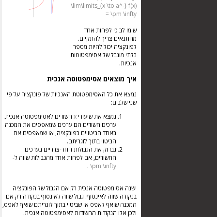
\lim\limits_{x \to a^-} f(x)
= \pm \infty
שימו לב כי לפחות אחד
מהתנאים צריך להתקיים.
לפונקציה יכול להיות מספר
בלתי מוגבל של אסימפטוטות
אנכיות.
איך מוצאים אסימפטוטה אנכית
נמצא את כל האסימפטוטת האנכיות של פונקציה על פי
שני שלבים:
נמצא את שיעורי
x
חשודים לאסימפטוטה אנכית.
ערכים חשודים הם ערכים שמאפסים את המכנה
באחד הביטויים בפונקציה, או שמאפסים את
הביטוי בתוך לוגריתם.
נבדוק את הגבולות החד-צדדיים בערכים
החשודים, אם לפחות אחד מהגבולות שווה ל-
.
\pm \infty
ישנה אסימפטוטה אנכית רק אם הגבול של הפונקציה
בנקודה שווה לאינסוף. גבול שווה לאינסוף בנקודה רק אם
המכנה שואף לאפס או שביטוי בתוך לוגריתם שואף לאפס,
ולכן אלו הנקודות החשודות לאסימפטוטה אנכית.