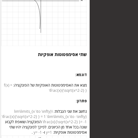
שתי אסימפטוטות אופקיות
דוגמא:
מצא את האסימפטוטות האופקיות של הפונקציה:
f(x) =
\frac{x}{\sqrt{x^2-2} }
פתרון:
נחשב את שני הגבלות:
\lim\limits_{x \to \infty}
\frac{x}{\sqrt{x^2-2} } = 1
\lim\limits_{x \to -\infty}
\frac{x}{\sqrt{x^2-2} }= -1
הפונקציה שואפת לקבוע
שונה בכל אחד מן הכיוונים. לפיכך לפונקציה יהיו שתי
אסימפטוטות אופקיות:
y=1
ו-
y= -1
.