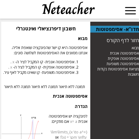
חשבון דיפרנציאלי ואינטגרלי
חדו"א- אסימפטוטות
מבוא
חזור לדף הקורס
אסימפטוטה היא קו ישר שהפונקציה שואפת אליה.
מבוא
אנחנו מסווגים את האסימפטוטות לשלושה סוגים:
אסימפטוטה אנכית
אסימפטוטה אופקית
אסימפטוטה אנכית- קו המקביל לציר ה-
x
.
אסימפטוטה משופעת
אסימפטוטה אופקית- קו המקביל לציר ה-
x
.
מציאת אסימפטוטות נקודות
אסימפטוטה משופעת- קו שאינו מקביל לאף ציר.
חשובות
אסימפטוטה אנכית
הגדרה
לפונקציה יש אסימפטוטה
אנכית
x= a
אם מתקיים:
\lim\limits_{x \to a^+}
f(x) = \pm \infty
או