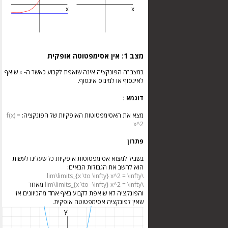
מצב 1: אין אסימפטוטה אופקית
במצב זה הפונקציה אינה שואפת לקבוע כאשר ה-
x
שואף
לאינסוף או למינוס אינסוף.
דוגמא :
מצא את האסימפטוטות האופקיות של הפונקציה:
f(x) =
x^2
פתרון
בשביל למצוא אסימפטוטות אופקיות כל שעלינו לעשות
הוא לחשב את הגבולות הבאים:
\lim\limits_{x \to \infty} x^2 = \infty
\lim\limits_{x \to -\infty} x^2 = \infty
מאחר
והפונקציה לא שואפת לקבוע באף אחד מהכיוונים אזי
שאין לפונקציה אסימפטוטה אופקית.