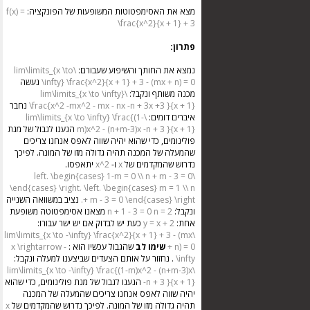
מצא את האסימפטוטות המשופעות של הפונקציה:
f(x) =
\frac{x^2}{x + 1} + 3
פתרון:
נמצא את החותך והשיפוע שעבורם:
\lim\limits_{x \to
\infty} \frac{x^2}{x + 1} + 3 - (mx + n) = 0
נעשה
מכנה משותף ונקבל:
\lim\limits_{x \to \infty}
\frac{x^2 -mx^2 - mx - nx -n + 3x +3 }{x + 1}
נחבר
איברים דומים:
\lim\limits_{x \to \infty} \frac{(1-
m)x^2 - (n+m-3)x -n + 3 }{x + 1}
הגענו לגבול של מנת
פולינומים, כדי שהוא יהיה שווה לאפס אנחנו צריכים
שהמעלה של המכנה תהיה גדולה מזו של המונה. לפיכך
נדרוש שהמקדמים של
x
ו-
x^2
יתאפסו.
\left. \begin{cases} 1-m = 0 \\ n + m - 3 = 0
\end{cases} \right.
\left. \begin{cases} m = 1 \\ n
+ m - 3 = 0 \end{cases} \right.
נציב במשוואה השנייה
ונקבל:
n = 2
n + 1 - 3 = 0
מצאנו אסימפטוטה משופעת
אחת:
y = x + 2
כעת יש לבדוק אם יש ישר עבורו:
\lim\limits_{x \to -\infty} \frac{x^2}{x + 1} + 3 - (mx
+ n) = 0
שימו לב
שהגבול עכשיו הוא :
x \rightarrow -
\infty
. נחזור על אותם הצעדים שביצענו למעלה ונקבל:
\lim\limits_{x \to -\infty} \frac{(1-m)x^2 - (n+m-3)x
-n + 3 }{x + 1}
הגענו לגבול של מנת פולינומים, כדי שהוא
יהיה שווה לאפס אנחנו צריכים שהמעלה של המכנה
תהיה גדולה מזו של המונה. לפיכך נדרוש שהמקדמים של
x