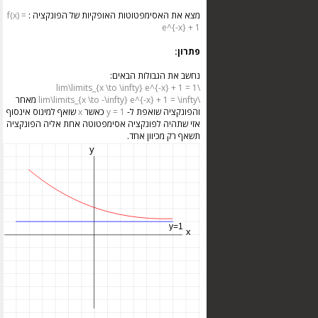
מצא את האסימפטוטות האופקיות של הפונקציה :
f(x) =
e^{-x} + 1
פתרון:
נחשב את הגבולות הבאים:
\lim\limits_{x \to \infty} e^{-x} + 1 = 1
\lim\limits_{x \to -\infty} e^{-x} + 1 = \infty
מאחר
והפונקציה שואפת ל-
y = 1
כאשר
x
שואף למינוס אינסוף
אזי שתהיה לפונקציה אסימפטוטה אחת אליה הפונקציה
תשאף רק מכיוון אחד.