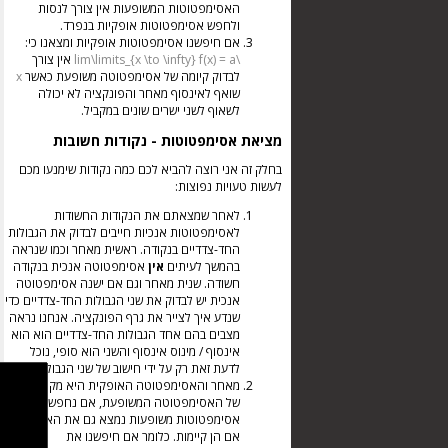
האסימפטוטות המשופעות אין צורך לנסות
ולחפש אסימפטוטות אופקיות בנפרד.
אם חיפשנו אסימפטוטות אופקיות ומצאנו כי:
\lim\limits_{x \to \infty} f(x) = a
אין צורך
לבדוק קיומה של אסימפטוטה משופעת כאשר
x
שואף לאינסוף מאחר והפונקציה לא יכולה
לשאוף לשני ישרים שונים במקביל.
מציאת אסימפטוטות - נקודות חשובות
בחלק זה אני רוצה להביא לכם כמה נקודות שימנעו מכם
לעשות טעויות נפוצות:
לאחר שמצאתם את הנקודות החשודות
לאסימפטוטות אנכיות חייבים לבדוק את הגבולות
החד-צדדיים בנקודה. ראשית מאחר וכמו שנראה
בהמשך לעיתים
אין
אסימפטוטה אנכית בנקודה
חשודה. שנית מאחר וגם אם ישנה אסימפטוטה
אנכית יש לבדוק את שני הגבולות החד-צדדיים כדי
שנדע איך לצייר את גרף הפונקציה. אנחנו נראה
מצבים בהם אחד הגבולות החד-צדדיים הוא הוא
אינסוף / מינוס אינסוף והשני הוא סופי, נוכל
לדעת זאת רק על ידי חישוב של שני הגבולות.
מאחר והאסימפטוטה האופקית היא מקרה פרטי
של האסימפטוטה המשופעת, אם נחפש
אסימפטוטות משופעות נמצא גם את האופקיות
אם הן קיימות. כלומר אם חיפשנו את