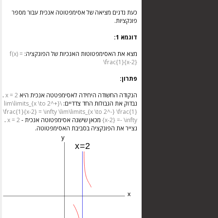
כעת נדגים מציאה של אסימפטוטה אנכית עבור מספר
פונקציות.
דוגמא 1:
מצא את האסימפטוטות האנכיות של הפונקציה:
f(x) =
\frac{1}{x-2}
פתרון:
הנקודה החשודה היחידה לאסימפטטה אנכית היא
x = 2
.
נבדוק את הגבולות החד צדדיים:
\lim\limits_{x \to 2^+}
\frac{1}{x-2} = \infty
\lim\limits_{x \to 2^-} \frac{1}
{x-2} =- \infty
מכאן שישנה אסימפטוטה אנכית -
x = 2
.
נצייר את הפונקציה בסביבת האסימפטוטה.