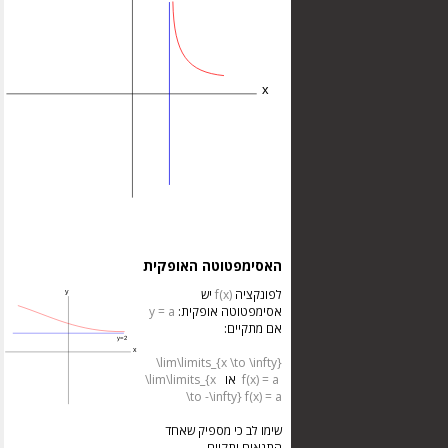
האסימפטוטה האופקית
לפונקציה
f(x)
יש
אסימפטוטה אופקית:
y = a
אם מתקיים:
\lim\limits_{x \to \infty}
f(x) = a
או
\lim\limits_{x
\to -\infty} f(x) = a
שימו לב כי מספיק שאחד
התנאים יתקיים.