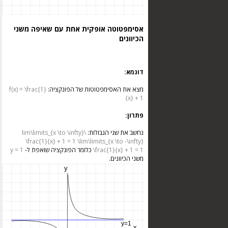
אסימפטוטה אופקית אחת עם שאיפה משני
הכיוונים
דוגמא:
מצא את האסימפטוטות של הפונקציה:
f(x) = \frac{1}
{x} + 1
פתרון:
נחשב את שני הגבולות:
\lim\limits_{x \to \infty}
\frac{1}{x} + 1 = 1
\lim\limits_{x \to -\infty}
\frac{1}{x} + 1 = 1
כלומר הפונקציה שואפת ל-
y = 1
משני הכיוונים.