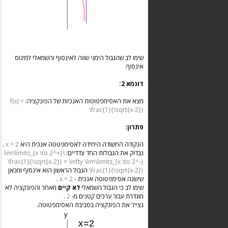
שימו לב שהגבול הימני שווה לאינסוף והשמאלי למינוס
אינסוף.
דוגמא 2:
מצא את האסימפטוטות האנכיות של הפונקציה:
f(x) =
\frac{1}{\sqrt{x-2}}
פתרון:
הנקודה החשודה היחידה לאסימפטטה אנכית היא
x = 2
.
נבדוק את הגבולות החד צדדיים:
\lim\limits_{x \to 2^+}
\frac{1}{\sqrt{x-2}} = \infty
\lim\limits_{x \to 2^-}
\frac{1}{\sqrt{x-2}}
הגבול הראשון הוא אינסוף ומכאן
שישנה אסימפטוטה אנכית -
x = 2
.
שימו לב כי הגבול השמאלי
לא קיים
מאחר והפונקציה לא
מוגדרת עבור ערכים קטנים מ-
2
.
נצייר את הפונקציה בסביבת האסימפטוטה.