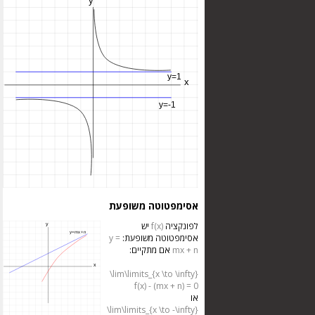
אסימפטוטה משופעת
לפונקציה
f(x)
יש
אסימפטוטה משופעת:
y =
mx + n
אם מתקיים:
\lim\limits_{x \to \infty}
f(x) - (mx + n) = 0
או
\lim\limits_{x \to -\infty}