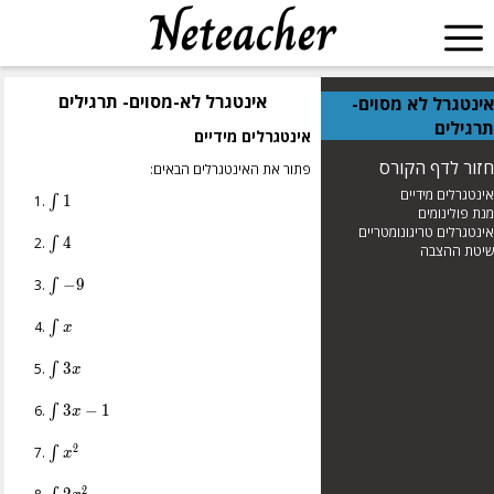
אינטגרל לא-מסוים- תרגילים
אינטגרל לא מסוים-
תרגילים
אינטגרלים מידיים
חזור לדף הקורס
פתור את האינטגרלים הבאים:
אינטגרלים מידיים
\int{1
1
∫
מנת פולינומים
}
אינטגרלים טריגונומטריים
\int{4}
4
∫
שיטת ההצבה
\int{-9}
−
9
∫
\int{x}
∫
x
\int{3x}
3
∫
x
\int{3x
3
−
1
∫
x
- 1}
2
\int{x^2}
∫
x
2